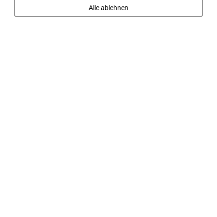
Alle ablehnen
2
Gäste
JETZT BUCHEN
die ideale basis für unzählige
entdeckungen in Paphos